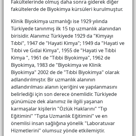
Fakültelerinde olmuş daha sonra giderek diğer
fakültelerde de Biyokimya kürsüleri kurulmuştur.
Klinik Biyokimya uzmanlığı ise 1929 yılında
Türkiyede tanınmış ilk 15 tıp uzmanlık alanından
birisidir. Alanımız Türkiyede 1929 da "Kimyayı
Tıbbi", 1947 de "Hayati Kimya"; 1949 da "Hayati ve
Tıbbi ve Gıdai Kimya", 1955 de "Hayati ve Tıbbi
Kimya ", 1961 de "Tıbbi Biyokimya", 1962 de
Biyokimya, 1983 de "Biyokimya ve Klinik
Biyokimya" 2002 de de "Tıbbi Biyokimya" olarak
adlandırılmıştır. Bir uzmanlık alanının
adlandırılması alanın içeriğini ve yapılanmasını
belirlediği için son derece önemlidir. Türkiyede
günümüze dek alanımız ile ilgili yaşanan
karmaşalar kişilerin "Özlük Haklarını" "Tıp
Eğitimini" "Tıpta Uzmanlık Eğitimini" ve en
önemlisi insan sağlığına yönelik "Laboratuvar
Hizmetlerini" olumsuz yönde etkilemiştir.